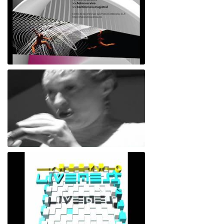
Efusión: cartografías enactivas y arte
transdiscpinario
sueño