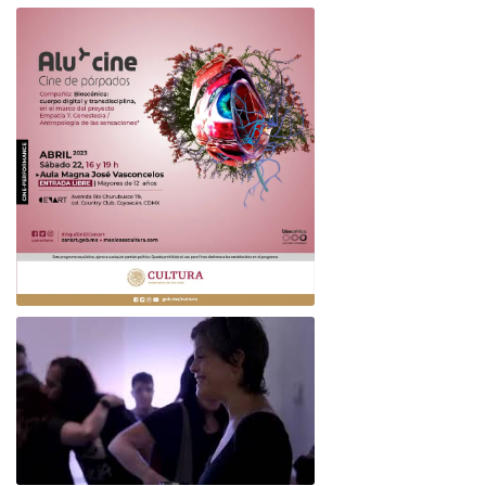
ORIGÉNESIS- Museo Chinampaxóchitl
Alu*Cine o Cine de Párpados