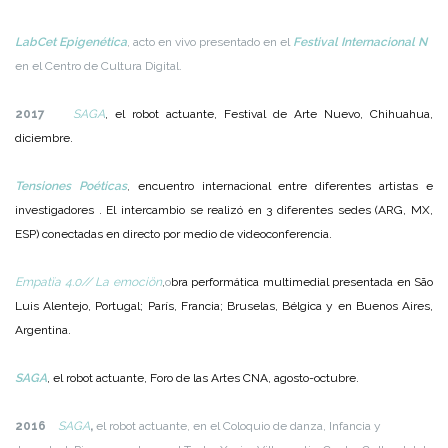
LabCet Epigenética
, acto en vivo presentado en el
Festival Internacional N
en el Centro de Cultura Digital.
2017
SAGA
,
el robot actuante, Festival de Arte Nuevo, Chihuahua,
diciembre.
Tensiones Poéticas
,
encuentro internacional entre diferentes artistas e
investigadores . El intercambio se realizó en 3 diferentes sedes (ARG, MX,
ESP) conectadas en directo por medio de videoconferencia.
Empatïa 4.0// La
emociön
,
o
bra performática multimedial presentada en São
Luis Alentejo, Portugal; París, Francia; Bruselas, Bélgica y en Buenos Aires,
Argentina.
SAGA
,
el robot actuante, Foro de las Artes CNA, agosto-octubre.
2016
SAGA
,
el robot actuante, en el Coloquio de danza, Infancia y