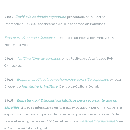
2020
Zaxhi o la cadencia expandida
presentado en el Festival
Internacional ECOSS, ecosistemas de lo inesperado en Barcelona.
Empatía5.2/memoria Colectiva
presentado en Poesía por Primavera 9,
Hostería la Bota.
2019
Alu*Cine/Cine de párpados
en el Festival de Arte Nuevo FAN
Chihuahua.
2019
Empatía 5.1 /Ritual tecnochamánico para sitio específico
en el 11
Encuentro
Hemispheric Institute
, Centro de Cultura Digital.
2018
Empatía 5.0 / Dispositivos hápticos para recordar lo que no
sabemos
, 4 piezas interactivas en formato expositivo y performático para la
exposición colectiva «Espacios de Especies» que se presentará del 10 de
noviembre al 15 de febrero 2019 en el marco del
Festival Internacional N
en
el Centro de Cultura Digital.