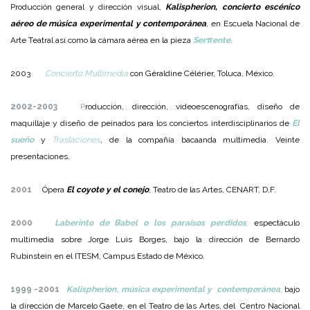
Producción general y dirección visual,
Kalispherion, concierto escénico
aéreo de música experimental y contemporánea
, en Escuela Nacional de
Arte Teatral así como la cámara aérea en la pieza
Ser
π
ente
.
2003
Concierto Multimedia
con Géraldine Célérier, Toluca, México.
2002-2003
P
roducción, dirección, videoescenografías, diseño de
maquillaje y diseño de peinados para los conciertos interdisciplinarios de
El
sueño
y
Traslaciones
, de la compañía bacaanda multimedia. Veinte
presentaciones.
2001
Ópera
El coyote y el conejo
, Teatro de las Artes, CENART, D.F.
2000
Laberinto de Babel o los paraísos perdidos
,
espectáculo
multimedia sobre Jorge Luis Borges, bajo la dirección de Bernardo
Rubinstein en el ITESM, Campus Estado de México.
1999 -2001
Kalispherion, música experimental y contemporánea
,
bajo
la dirección de Marcelo Gaete, en el Teatro de las Artes, del Centro Nacional