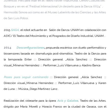
Juventud: Pies para volar en el Teatro Xavier Villaurrutia, Centro Cultural del
Bosque y en en el “Festival Internacional Un desierto para la Danza XX24” ,
Hermosillo Sonora así como en el Museo Laberinto de las Ciencias y las Artes
de San Luis Potosí.
2015
SAGA
,
el robot actuante en Salón de Danza UNAM en colaboración con
ASYC/ El Teatro del Movimiento y el Posgrados de Diseño Industrial, UNAM .
2014
Desconfiguraciones
,
propuesta escénica con dueto performático y
biosensores basada en dramaturgía post-dramática, Teatro de la Danza para
la temporada Enter ::: Dirección general _Alicia Sánchez ::: Dirección
visual_Minerva Hernández ::: Performer_Luis Villanueva y Aladino Banca
Poses para seguir caminando
::: Dirección general _Alicia Sánchez :::
Dirección visual_Minerva Hernández ::: Performer_Luis Villanueva y Karen
de Luna ::: Música_Diego Martínez Lanz.
Realización del videoarte para la ópera
Acis y Galatea
, Teatro de las Artes,
dirigido por María Morett y Horacio Franco en la ciudad de Oaxaca, con el