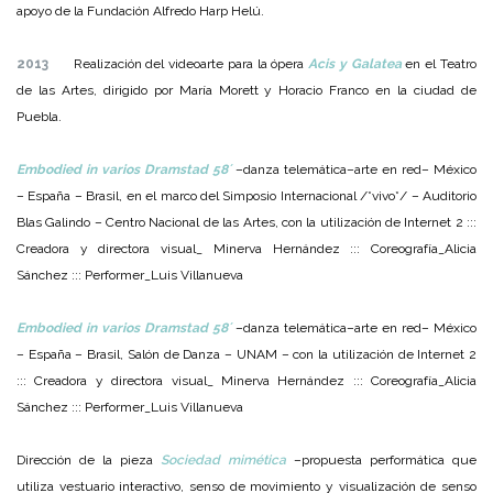
apoyo de la Fundación Alfredo Harp Helú.
2013
Realización del videoarte para la ópera
Acis y Galatea
en el Teatro
de las Artes, dirigido por María Morett y Horacio Franco en la ciudad de
Puebla.
Embodied in varios Dramstad 58´
–danza telemática–arte en red– México
– España – Brasil, en el marco del Simposio Internacional /*vivo*/ – Auditorio
Blas Galindo – Centro Nacional de las Artes, con la utilización de Internet 2 :::
Creadora y directora visual_ Minerva Hernández ::: Coreografía_Alicia
Sánchez ::: Performer_Luis Villanueva
Embodied in varios Dramstad 58´
–danza telemática–arte en red– México
– España – Brasil, Salón de Danza – UNAM – con la utilización de Internet 2
::: Creadora y directora visual_ Minerva Hernández ::: Coreografía_Alicia
Sánchez ::: Performer_Luis Villanueva
Dirección de la pieza
Sociedad mimética
–propuesta performática que
utiliza vestuario interactivo, senso de movimiento y visualización de senso