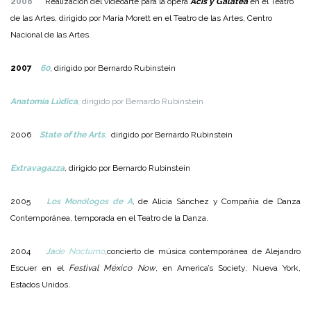
2008
Realización del videoarte para la ópera
Acis y Galatea
en el Teatro
de las Artes, dirigido por María Morett en el Teatro de las Artes, Centro
Nacional de las Artes.
2007
60
, dirigido por Bernardo Rubinstein
Anatomía Lúdica
, dirigido por Bernardo Rubinstein
2006
State of the Arts
,
dirigido por Bernardo Rubinstein
Extravagazza
,
dirigido por Bernardo Rubinstein
2005
Los Monólogos de A
,
de Alicia Sánchez y Compañía de Danza
Contemporánea, temporada en el Teatro de la Danza.
2004
Ja
de Nocturno
,
concierto de música contemporánea de Alejandro
Escuer en el
Festival México Now
, en America’s Society, Nueva York,
Estados Unidos.