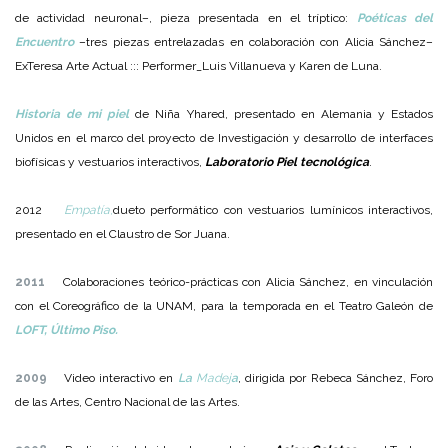
de actividad neuronal–, pieza presentada en el tríptico:
Poéticas del
Encuentro
–tres piezas entrelazadas en colaboración con Alicia Sánchez–
ExTeresa Arte Actual ::: Performer_Luis Villanueva y Karen de Luna.
Historia de mi piel
de Niña Yhared, presentado en Alemania y Estados
Unidos en el marco del proyecto de Investigación y desarrollo de interfaces
biofísicas y vestuarios interactivos,
Laboratorio Piel tecnológica
.
2012
Empatía
,
dueto performático con vestuarios lumínicos interactivos,
presentado en el Claustro de Sor Juana.
2011
Colaboraciones teórico-prácticas con Alicia Sánchez, en vinculación
con el Coreográfico de la UNAM, para la temporada en el Teatro Galeón de
LOFT, Último Piso
.
2009
Video interactivo en
La
Madej
a
,
dirigida por Rebeca Sánchez, Foro
de las Artes, Centro Nacional de las Artes.