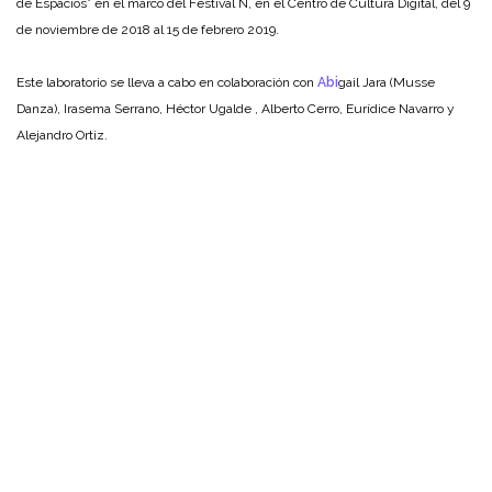
de Espacios” en el marco del Festival N, en el Centro de Cultura Digital, del 9
de noviembre de 2018 al 15 de febrero 2019.
Este laboratorio se lleva a cabo en colaboración con
Abi
gail Jara (Musse
Danza), Irasema Serrano, Héctor Ugalde , Alberto Cerro, Eurídice Navarro y
Alejandro Ortiz.