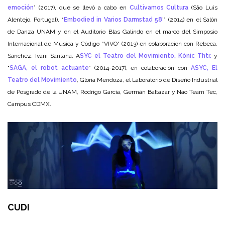
emoción
” (2017), que se llevó a cabo en
Cultivamos Cultura
(São Luis
Alentejo, Portugal), “
Embodied in Varios Darmstad 58
´” (2014) en el Salón
de Danza UNAM y en el Auditorio Blas Galindo en el marco del Simposio
Internacional de Música y Código *VIVO* (2013) en colaboración con Rebeca,
Sánchez, Ivaní Santana, A
SYC el Teatro del Movimiento,
Kònic Thtr.
y
“
SAGA, el robot actuante
” (2014-2017), en colaboración con
ASYC, El
Teatro del Movimiento
, Gloria Mendoza, el Laboratorio de Diseño Industrial
de Posgrado de la UNAM, Rodrigo García, Germán Baltazar y Nao Team Tec,
Campus CDMX.
CUDI