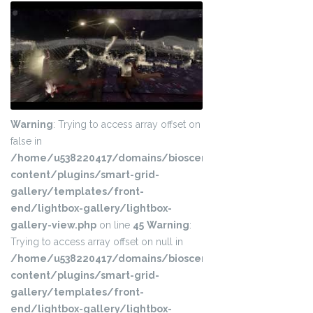
Digital Ofrenda (Altar)
El Abrazo META-teatro/Experiencia interactiva 360º
Warning
: Trying to access array offset on
false in
/home/u538220417/domains/bioscenica.mx/public_html
content/plugins/smart-grid-
gallery/templates/front-
end/lightbox-gallery/lightbox-
gallery-view.php
on line
45
Warning
:
Trying to access array offset on null in
/home/u538220417/domains/bioscenica.mx/public_html
content/plugins/smart-grid-
gallery/templates/front-
end/lightbox-gallery/lightbox-