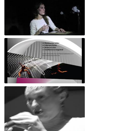
Poéticas-del-encuentro
Efusión: cartografías enactivas y arte
transdiscpinario