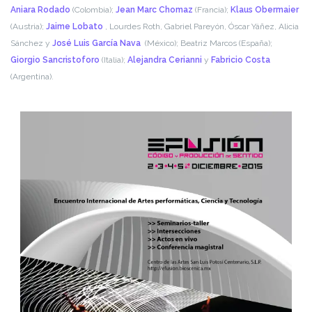
Aniara Rodado
(Colombia);
Jean Marc Chomaz
(Francia);
Klaus Obermaier
(Austria);
Jaime Lobato
, Lourdes Roth, Gabriel Pareyón, Óscar Yáñez, Alicia
Sánchez y
José Luis García Nava
(México); Beatriz Marcos (España);
Giorgio Sancristoforo
(Italia);
Alejandra Cerianni
y
Fabricio Costa
(Argentina).