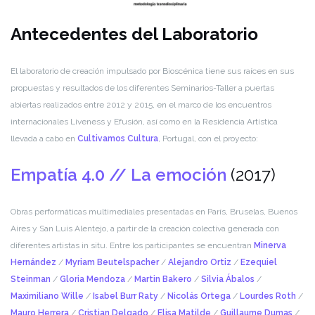
Antecedentes del Laboratorio
El laboratorio de creación impulsado por Bioscénica tiene sus raíces en sus
propuestas y resultados de los diferentes Seminarios-Taller a puertas
abiertas realizados entre 2012 y 2015, en el marco de los encuentros
internacionales Liveness y Efusión, así como en la Residencia Artística
llevada a cabo en
Cultivamos Cultura
, Portugal, con el proyecto:
Empatía 4.0 // La emoción
(2017)
Obras performáticas multimediales presentadas en París, Bruselas, Buenos
Aires y San Luis Alentejo, a partir de la creación colectiva generada con
diferentes artistas in situ. Entre los participantes se encuentran
Minerva
Hernández
/
Myriam Beutelspacher
/
Alejandro Ortiz
/
Ezequiel
Steinman
/
Gloria Mendoza
/
Martin Bakero
/
Silvia Ábalos
/
Maximiliano Wille
/
Isabel Burr Raty
/
Nicolás Ortega
/
Lourdes Roth
/
Mauro Herrera
/
Cristian Delgado
/
Elisa Matilde
/
Guillaume Dumas
/