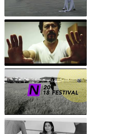
Empatía 5.1/ Ritual tecnochamánico para
sitio específico
Empatía 5.0/DH
NFestival #CCD