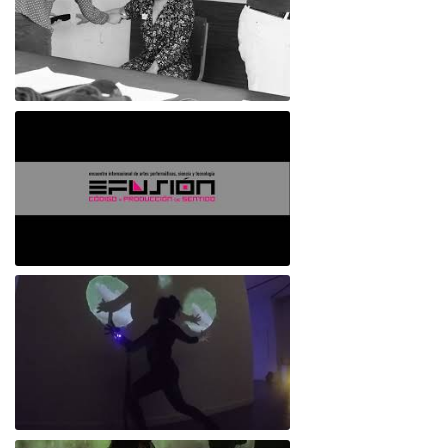
Mosaico Genético: una mirada desde las
artes, etapa1
Efusión: Código y producción de sentido
Empatía 4.0/ La emoción - Buenos Aires