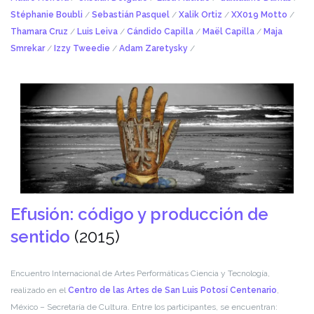
Stéphanie Boubli
/
Sebastián Pasquel
/
Xalik Ortiz
/
XX019 Motto
/
Thamara Cruz
/
Luis Leiva
/
Cándido Capilla
/
Maël Capilla
/
Maja
Smrekar
/
Izzy Tweedie
/
Adam Zaretysky
/
Efusión: código y producción de
sentido
(2015)
Encuentro Internacional de Artes Performáticas Ciencia y Tecnología,
realizado en el
Centro de las Artes de San Luis Potosí Centenario
,
México – Secretaría de Cultura. Entre los participantes, se encuentran: