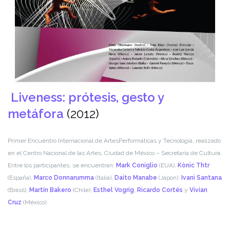
Liveness: prótesis, gesto y
metáfora
(2012)
Primer Encuentro Internacional de ArtesPerformáticas y Tecnología, realizado
en el Centro Nacional de las Artes, Ciudad de México – Secretaría de Cultura.
Entre los participantes, se encuentran:
Mark Coniglio
(EUA),
Kònic Thtr
(España),
Marco Donnarumma
(Italia),
Daito Manabe
(Japón),
Ivani Santana
(Brasil),
Martín Bakero
(Chile);
Esthel Vogrig
,
Ricardo Cortés
y
Vivian
Cruz
(México).