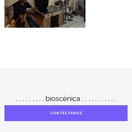
EMPATIA 4.0 // La emoción - Bxl
. . . . . . . . . bioscénica . . . . . . . . . . .
CONTÁCTANOS