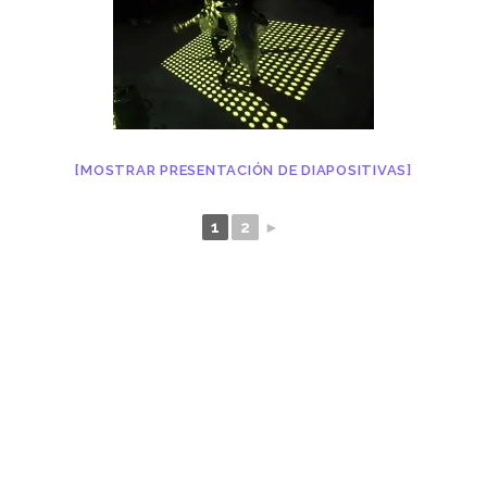
[MOSTRAR PRESENTACIÓN DE DIAPOSITIVAS]
1
2
►