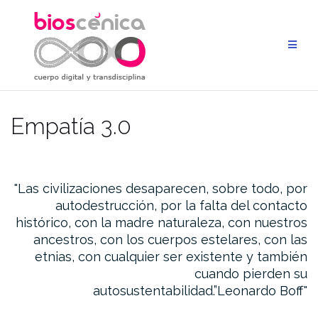
Saltar
al
contenido
Empatía 3.0
Las civilizaciones desaparecen, sobre todo, por
autodestrucción, por la falta del contacto
histórico, con la madre naturaleza, con nuestros
ancestros, con los cuerpos estelares, con las
etnias, con cualquier ser existente y también
cuando pierden su
autosustentabilidad.”
Leonardo Boff