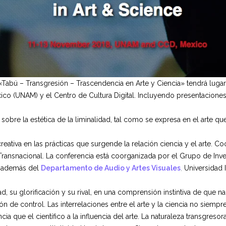
ia «Tabú – Transgresión – Trascendencia en Arte y Ciencia» tendrá lug
o (UNAM) y el Centro de Cultura Digital. Incluyendo presentaciones 
sobre la estética de la liminalidad, tal como se expresa en el arte que
creativa en las prácticas que surgende la relación ciencia y el arte
y Transnacional. La conferencia está coorganizada por el Grupo de Inv
) además del
Departamento de Audio y Artes Visuales
,
Universidad I
dad, su glorificación y su rival, en una comprensión instintiva de que
ión de control. Las interrelaciones entre el arte y la ciencia no siemp
ia que el científico a la influencia del arte. La naturaleza transgresora