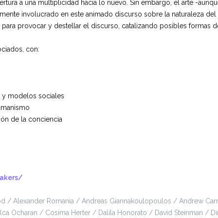
rtura a una multiplicidad hacia lo nuevo. Sin embargo, el arte -aunque
nte involucrado en este animado discurso sobre la naturaleza del t
para provocar y destellar el discurso, catalizando posibles formas 
asociados, con:
ón
s y modelos sociales
humanismo
ión de la conciencia
eakers/
Tod / Alexander Romania / Andreas Giannakoulopoulos / Andrew Carn
ilca Ocharan / Cosima Herter / Dalila Honorato / David Steinman / Di