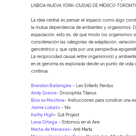
LISBOA-NUEVA YORK-CIUDAD DE MÉXICO-TORONT
La idea central es pensar el espacio como algo constr
la mutua dependencia de ambientes y organismos. Des
espaciación, esto es, de qué modo los organismos vi
consideración las categorías de adaptación, variaci
gencéntrico y que opta por una perspectiva epigenét
La reciprocidad causal entre organismo(s) y ambient
en el genoma es explorada desde un punto de vista 
continua.
Brandon Ballengée
– Les Enfants Perdus
Andy Gracie
– Drosophila Titanus
Bios ex Machina
– Instrucciones para construir una e
Jaime Lobato
– Nix
Kathy High
– Gut Project
Lena Ortega
– Entornos en el Aire
Marta de Menezes
– Anti Marta