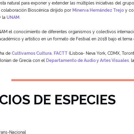
a natural para exponer y extender las múltiples iniciativas del grup
n colaboración Bioscénica dirijido por
Minerva Hernández Trejo
y co
y la
UNAM
.
AM el conocimiento de diferentes organismos y colectivos internacio
s académico y artístico en un formato de Festival en 2018 bajo el tema
cha de
Cultivamos Cultura
,
FACTT
(Lisboa- Neva York, CDMX, Toront
Ionian de Grecia con el
Departamento de Audio y Artes Visuales
,
l
CIOS DE ESPECIES
Trans-Nacional