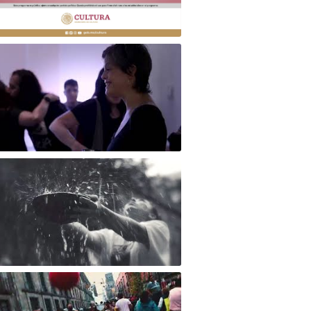
u*Cine o Cine de Párpados
Laboratorio de cruces de piezas individuales Mitocondria: inmersión en el linaje materno
Fragmento del Performance "Orígenes"