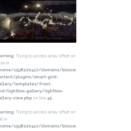
El Abrazo META-teatro/Experiencia interactiva 360º
arning
: Trying to access array offset on
lse in
home/u538220417/domains/bioscenica.mx/public_html/wp-
ontent/plugins/smart-grid-
allery/templates/front-
nd/lightbox-gallery/lightbox-
allery-view.php
on line
45
arning
: Trying to access array offset on
ll in
home/u538220417/domains/bioscenica.mx/public_html/wp-