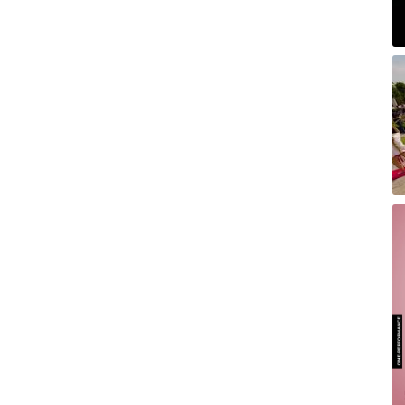
A
Na
O