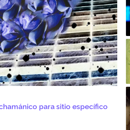
Al
Al
chamánico para sitio específico