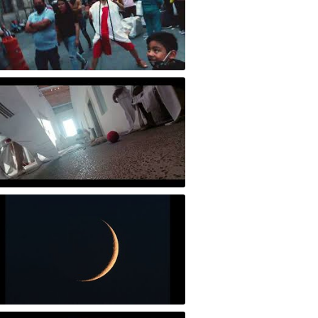
Caravana científica del performance Orígenes
Activación Performática "Orígenes" Mosaico genético en México: una mirada desde las artes
igital Ofrenda (Altar)