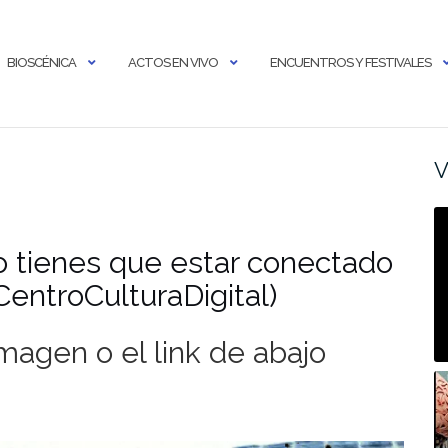
BIOSCÉNICA
ACTOS EN VIVO
ENCUENTROS Y FESTIVALES
V
o tienes que estar conectado
(CentroCulturaDigital)
magen o el link de abajo
Al
A