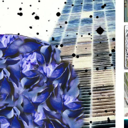
Te
Fe
Em
O