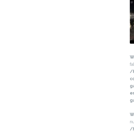
W
fa
/
c
g
e
g
W
nu
/