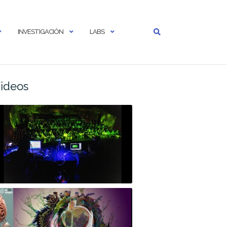
INVESTIGACIÓN
LABS
ideos
u*Cine o Cine de Párpados -Festival
leph mayo 2024