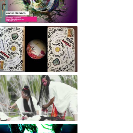
aser Alu*Cine o Cine de Párpados -
stival Aleph mayo 2024
patía 6/ Amena Onírica
RIGENESIS