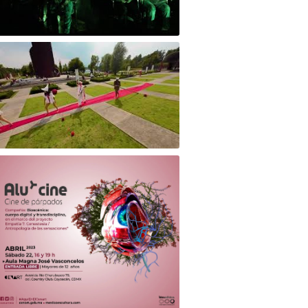
lu*Cine/ Cine de párpados - Museo
cional de las Culturas del Mundo
RIGÉNESIS- Museo Chinampaxóchitl