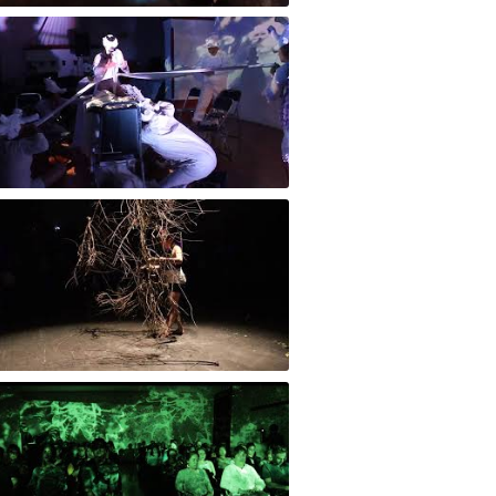
rformance Evocaciones de Bacalú
moria Colectiva - Teaser
patía 7 Cenestesia